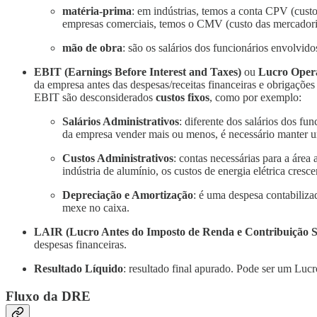
matéria-prima
: em indústrias, temos a conta CPV (cust
empresas comerciais, temos o CMV (custo das mercadoria
mão de obra
: são os salários dos funcionários envolvido
EBIT
(Earnings Before Interest and Taxes)
ou
Lucro Oper
da empresa antes das despesas/receitas financeiras e obrigações
EBIT são desconsiderados
custos fixos
, como por exemplo:
Salários Administrativos
: diferente dos salários dos fu
da empresa vender mais ou menos, é necessário manter um
Custos Administrativos
: contas necessárias para a áre
indústria de alumínio, os custos de energia elétrica cre
Depreciação e Amortização
: é uma despesa contabiliza
mexe no caixa.
LAIR (Lucro Antes do Imposto de Renda e Contribuição S
despesas financeiras.
Resultado Líquido
: resultado final apurado. Pode ser um Lu
Fluxo da DRE